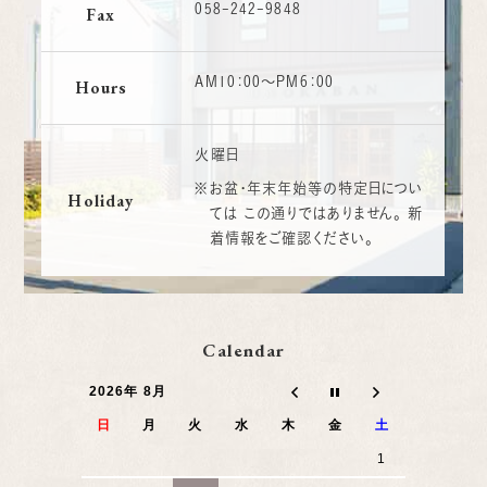
058-242-9848
Fax
AM10：00〜PM6：00
Hours
火曜日
※お盆・年末年始等の特定日につい
Holiday
ては
この通りではありません。
新
着情報をご確認ください。
Calendar
2026年 8月
日
月
火
水
木
金
土
1