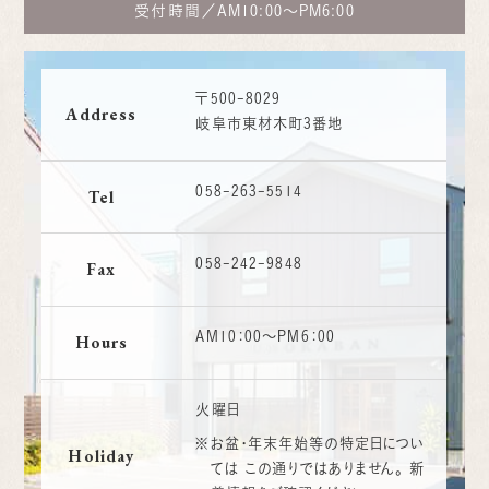
受付時間／
AM10:00～PM6:00
〒500-8029
Address
岐阜市東材木町3番地
058-263-5514
Tel
058-242-9848
Fax
AM10：00〜PM6：00
Hours
火曜日
※お盆・年末年始等の特定日につい
Holiday
ては
この通りではありません。
新